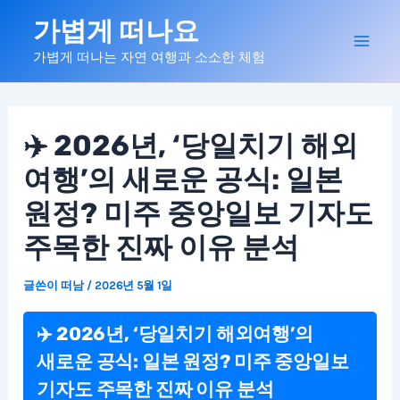
콘
가볍게 떠나요
텐
Mai
가볍게 떠나는 자연 여행과 소소한 체험
츠
로
Men
건
너
✈️ 2026년, ‘당일치기 해외
뛰
여행’의 새로운 공식: 일본
기
원정? 미주 중앙일보 기자도
주목한 진짜 이유 분석
글쓴이
떠남
/
2026년 5월 1일
✈️ 2026년, ‘당일치기 해외여행’의
새로운 공식: 일본 원정? 미주 중앙일보
기자도 주목한 진짜 이유 분석