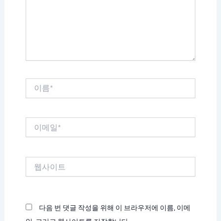
하
세
요...
이
름
*
이
메
일
*
웹
사
이
트
다음 번 댓글 작성을 위해 이 브라우저에 이름, 이메