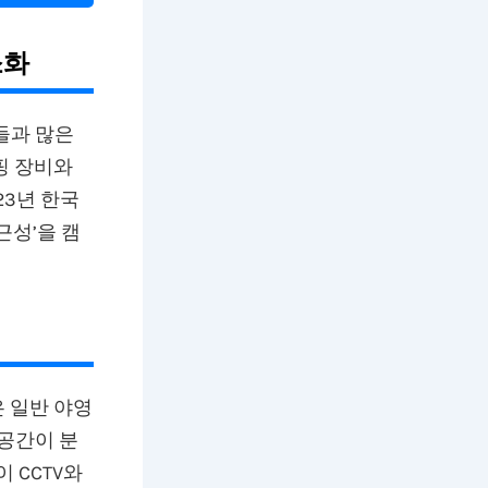
소화
들과 많은
핑 장비와
23년 한국
근성’을 캠
 일반 야영
 공간이 분
 CCTV와