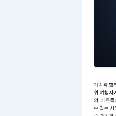
가족과 함께
위 여행자
의, 어른
수 있는 최
족 캠핑객 