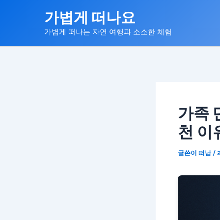
콘
가볍게 떠나요
텐
가볍게 떠나는 자연 여행과 소소한 체험
츠
로
건
너
뛰
기
가족 
천 이
글쓴이
떠남
/