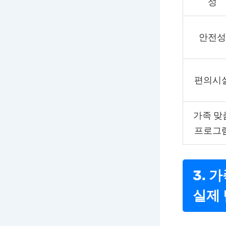
성
안전성
편의시
가족 맞
프로그
3. 
실제 