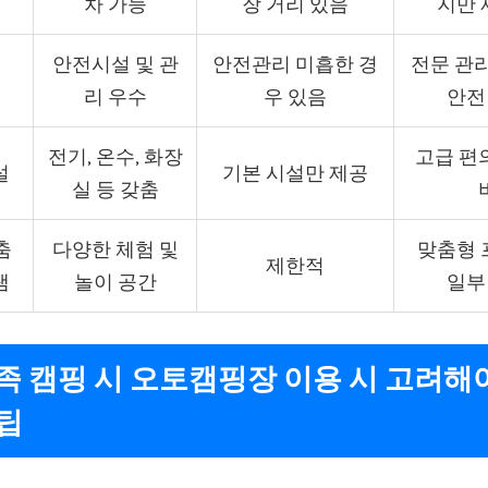
차 가능
장 거리 있음
지만 
안전시설 및 관
안전관리 미흡한 경
전문 관리
리 우수
우 있음
안전
전기, 온수, 화장
고급 편
설
기본 시설만 제공
실 등 갖춤
춤
다양한 체험 및
맞춤형 
제한적
램
놀이 공간
일부
가족 캠핑 시 오토캠핑장 이용 시 고려해
팁