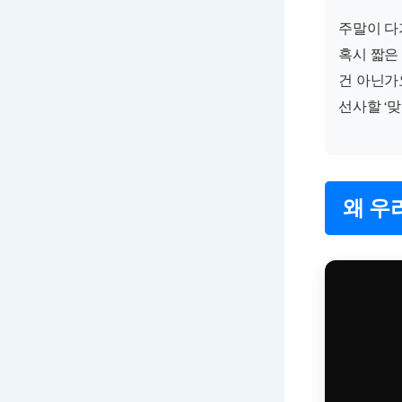
주말이 다
혹시 짧은
건 아닌가
선사할 ‘
왜 우