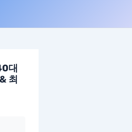
40대
& 최