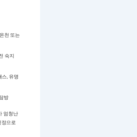
 온천 또는
사전 숙지
래스, 유명
 탐방
가 엄청난
 진정으로