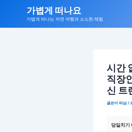
콘
가볍게 떠나요
텐
가볍게 떠나는 자연 여행과 소소한 체험
츠
로
건
너
뛰
기
시간 
직장인
신 트
글쓴이
떠남
/
당일치기 