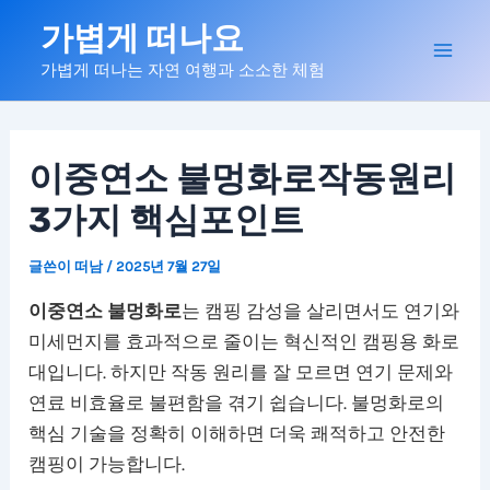
콘
가볍게 떠나요
텐
Mai
가볍게 떠나는 자연 여행과 소소한 체험
츠
로
Men
건
너
이중연소 불멍화로작동원리
뛰
3가지 핵심포인트
기
글쓴이
떠남
/
2025년 7월 27일
이중연소 불멍화로
는 캠핑 감성을 살리면서도 연기와
미세먼지를 효과적으로 줄이는 혁신적인 캠핑용 화로
대입니다. 하지만 작동 원리를 잘 모르면 연기 문제와
연료 비효율로 불편함을 겪기 쉽습니다. 불멍화로의
핵심 기술을 정확히 이해하면 더욱 쾌적하고 안전한
캠핑이 가능합니다.