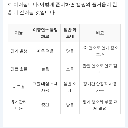
로 이어집니다. 이렇게 준비하면 캠핑의 즐거움이 한
층 더 깊어질 것입니다.
이중연소 불멍
일반 화
기능
비고
화로
로대
2차 연소로 연기 감소
연기 발생
매우 적음
많음
효과
완전 연소로 연료 절
연료 효율
높음
보통
감
고급 내열 소재
일반 소
장기간 안정적 사용
내구성
사용
재
가능
유지관리
정기 청소와 부품 교
중간
낮음
비용
체 필요