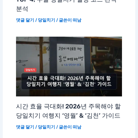
분석
댓글 달기
/
당일치기
/ 글쓴이
떠남
시간 효율 극대화! 2026년 주목해야 할
당일치기 여행지 ‘영월’ & ‘김천’ 가이드
댓글 달기
/
당일치기
/ 글쓴이
떠남