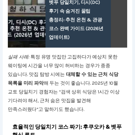
벳푸 당일치기, 디시(DC)
후기 속 숨겨진 꿀팁
총정리: 추천 온천 & 관광
코스 완벽 가이드 (2026년
업데이트)
실패 사례:
특정 유명 맛집만 고집하다가 예상치 못한
웨이팅에 시간을 너무 많이 허비하는 경우가 종종
있습니다. 맛집 탐방 시에는
대체할 수 있는 근처 식당
목록을 미리 파악
해 두는 것이 좋습니다. 2025년 10월
교토 당일치기 경험자는 “검색 상위 식당은 1시간 이상
기다려야 해서, 근처 숨은 맛집을 발견해
만족스러웠다”고 말하기도 했습니다.
효율적인 당일치기 코스 짜기: 후쿠오카 & 벳푸
핵심 루트