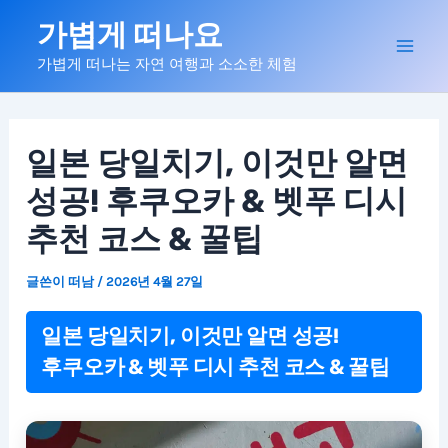
콘
가볍게 떠나요
텐
Mai
가볍게 떠나는 자연 여행과 소소한 체험
츠
로
Men
건
너
일본 당일치기, 이것만 알면
뛰
성공! 후쿠오카 & 벳푸 디시
기
추천 코스 & 꿀팁
글쓴이
떠남
/
2026년 4월 27일
일본 당일치기, 이것만 알면 성공!
후쿠오카 & 벳푸 디시 추천 코스 & 꿀팁