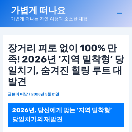
콘
가볍게 떠나요
텐
Mai
가볍게 떠나는 자연 여행과 소소한 체험
츠
로
Men
건
너
장거리 피로 없이 100% 만
뛰
족! 2026년 ‘지역 밀착형’ 당
기
일치기, 숨겨진 힐링 루트 대
발견
글쓴이
떠남
/
2026년 5월 21일
2026년, 당신에게 맞는 ‘지역 밀착형’
당일치기의 재발견