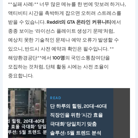
**실패 사례:** 너무 많은 메뉴를 한 번에 맛보려 하거나,
액티비티 시간을 촉박하게 잡으면 오히려 스트레스를
받을 수 있습니다.
Reddit의 GTA 온라인 커뮤니티
에서
종종 보이는 ‘라이선스 플레이트 생성기 문제’처럼,
예상치 못한 기술적인 문제나 예약 오류가 발생할 수
있으니, 반드시 사전 예약과 확인은 필수입니다. **
해양환경공단**에서
100명
의 국민소통참여단을
모집하는 것처럼, 단체 활동 시에는 사전 조율이
중요합니다.
READ
단 하루의 힐링, 20대-40대
직장인을 위한 '시간 효율
극대화' 당일치기 맞춤
솔루션: 5월 트렌드 분석