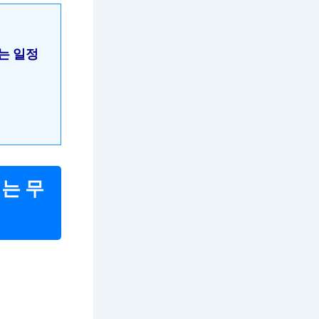
는 일정
기
비는 무