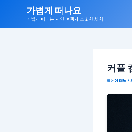
콘
가볍게 떠나요
텐
가볍게 떠나는 자연 여행과 소소한 체험
츠
로
건
너
뛰
기
커플 
글쓴이
떠남
/