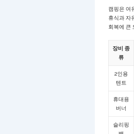
캠핑은 여유
휴식과 자유
회복에 큰 
장비 종
류
2인용
텐트
휴대용
버너
슬리핑
백