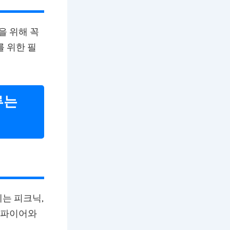
을 위해 꼭
를 위한 필
루는
는 피크닉,
캠프파이어와