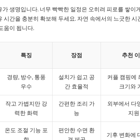
가 생명입니다. 너무 빡빡한 일정은 오히려 피로를 쌓이게
 시간을 충분히 확보해 두세요. 자연 속에서의 느긋한 시
도움이 됩니다.
특징
장점
추천 
경량, 방수, 통풍
설치가 쉽고 공
커플 캠핑에
우수
간 효율적
크기와 
작고 가볍지만 강
간편한 조리 가
외부에서 다
력한 화력
능
지원
온도 조절 기능 포
편안한 수면 환
기후 변화에 
함
경 제공