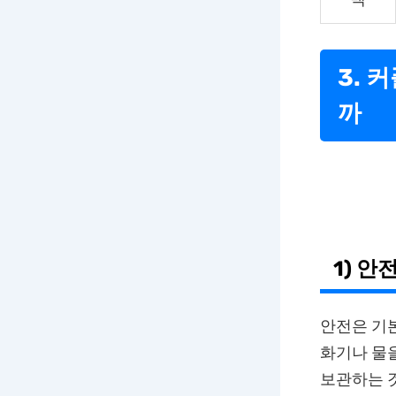
3. 
까
1) 안
안전은 기
화기나 물을
보관하는 