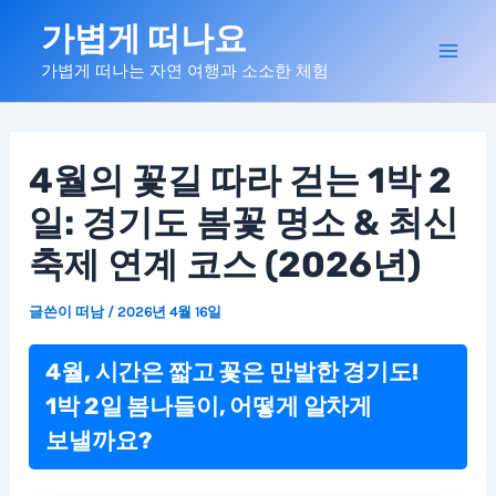
콘
가볍게 떠나요
텐
Mai
가볍게 떠나는 자연 여행과 소소한 체험
츠
로
Men
건
너
4월의 꽃길 따라 걷는 1박 2
뛰
일: 경기도 봄꽃 명소 & 최신
기
축제 연계 코스 (2026년)
글쓴이
떠남
/
2026년 4월 16일
4월, 시간은 짧고 꽃은 만발한 경기도!
1박 2일 봄나들이, 어떻게 알차게
보낼까요?