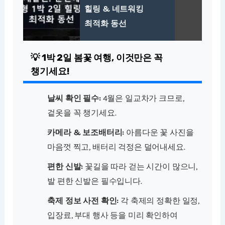
힐링 & 네트워킹
최적화 동선
💡 1박 2일 봄꽃 여행, 이것만은 꼭
챙기세요!
날씨 확인 필수:
4월은 일교차가 크므로,
겉옷을 꼭 챙기세요.
카메라 & 보조배터리:
아름다운 꽃 사진을
마음껏 찍고, 배터리 걱정은 덜어내세요.
편한 신발:
꽃길을 따라 걷는 시간이 많으니,
발 편한 신발은 필수입니다.
축제 정보 사전 확인:
각 축제의 정확한 일정,
입장료, 부대 행사 등을 미리 확인하여