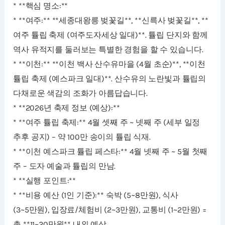
* **핵심 명소:**
* **여주:** **세종대왕릉 벚꽃길**, **신륵사 벚꽃길**, **
여주 튤립 축제 (여주도자세상 일대)**. 튤립 단지와 함께
역사 유적지를 둘러보는 특별한 경험을 할 수 있습니다.
* **이천:** **이천 백사 산수유마을 (4월 초순)**, **이천
튤립 축제 (예스파크 일대)**. 산수유의 노란빛과 튤립의
다채로운 색감의 조화가 아름답습니다.
* **2026년 축제 정보 (예상):**
* **여주 튤립 축제:** 4월 셋째 주 ~ 넷째 주 (세부 일정
추후 공지) – 약 100만 송이의 튤립 식재.
* **이천 예스파크 튤립 페스타:** 4월 넷째 주 ~ 5월 첫째
주 – 도자 예술과 튤립의 만남.
* **실행 포인트:**
* **비용 예산 (1인 기준):** 숙박 (5~8만원), 식사
(3~5만원), 입장료/체험비 (2~3만원), 교통비 (1~2만원) =
총 **11~20만원** 내외 예상.