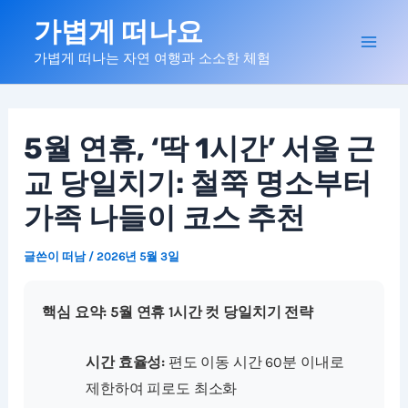
콘
가볍게 떠나요
텐
Mai
가볍게 떠나는 자연 여행과 소소한 체험
츠
로
Men
건
너
5월 연휴, ‘딱 1시간’ 서울 근
뛰
교 당일치기: 철쭉 명소부터
기
가족 나들이 코스 추천
글쓴이
떠남
/
2026년 5월 3일
핵심 요약: 5월 연휴 1시간 컷 당일치기 전략
시간 효율성:
편도 이동 시간 60분 이내로
제한하여 피로도 최소화