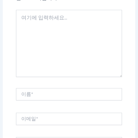
여
기
에
입
력
하
세
요...
이
름
*
이
메
일
*