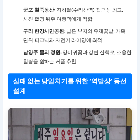
군포 철쭉동산:
지하철(수리산역) 접근성 최고,
사진 촬영 위주 여행객에게 적합
구리 한강시민공원:
넓은 부지의 유채꽃밭, 가족
단위 피크닉과 자전거 라이딩에 최적
남양주 물의 정원:
양비귀꽃과 강변 산책로, 조용한
힐링을 원하는 커플 추천
실패 없는 당일치기를 위한 ‘역발상’ 동선
설계