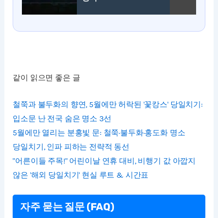
같이 읽으면 좋은 글
철쭉과 불두화의 향연, 5월에만 허락된 '꽃캉스' 당일치기:
입소문 난 전국 숨은 명소 3선
5월에만 열리는 분홍빛 문: 철쭉·불두화·홍도화 명소
당일치기, 인파 피하는 전략적 동선
"어른이들 주목!" 어린이날 연휴 대비, 비행기 값 아깝지
않은 '해외 당일치기' 현실 루트 & 시간표
자주 묻는 질문 (FAQ)