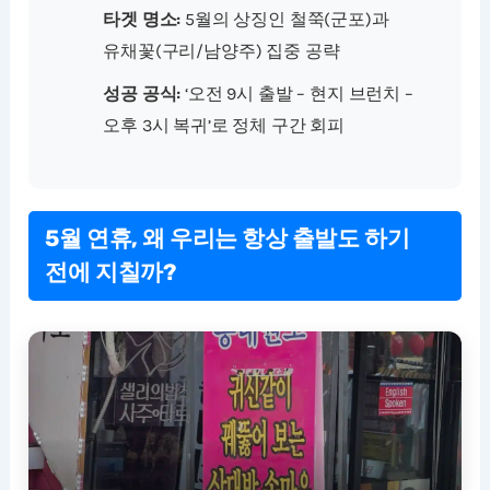
타겟 명소:
5월의 상징인 철쭉(군포)과
유채꽃(구리/남양주) 집중 공략
성공 공식:
‘오전 9시 출발 – 현지 브런치 –
오후 3시 복귀’로 정체 구간 회피
5월 연휴, 왜 우리는 항상 출발도 하기
전에 지칠까?