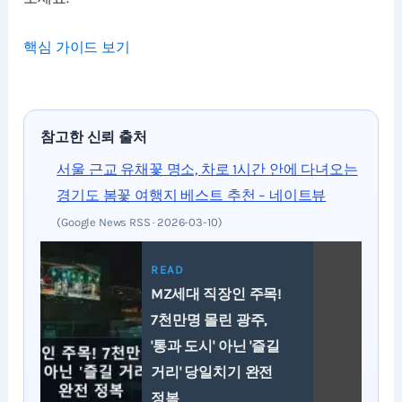
핵심 가이드 보기
참고한 신뢰 출처
서울 근교 유채꽃 명소, 차로 1시간 안에 다녀오는
경기도 봄꽃 여행지 베스트 추천 – 네이트뷰
(Google News RSS · 2026-03-10)
READ
MZ세대 직장인 주목!
7천만명 몰린 광주,
'통과 도시' 아닌 '즐길
거리' 당일치기 완전
정복