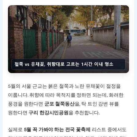
5월의 서울 근교는 붉은 철쭉과 노란 유채꽃이 절정을
이룹니다. 취향에 따라 목적지를 정하면 되는데, 화려한
풍경을 원한다면
군포 철쭉동산
을, 탁 트인 강변 뷰를
원한다면
구리 한강시민공원
을 추천합니다.
실제로
5월 꼭 가봐야 하는 전국 꽃축제
리스트 중에서도