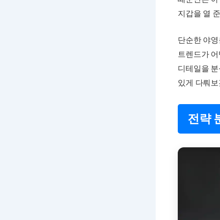
지갑을 열 
단순한 야영
트렌드가 어
디테일을 분
있게 다뤄보
전략 