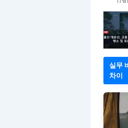
[ ]
실무 비
차이