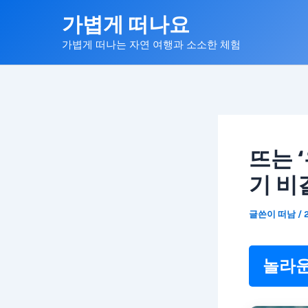
콘
가볍게 떠나요
텐
가볍게 떠나는 자연 여행과 소소한 체험
츠
로
건
너
뛰
기
뜨는 
기 비
글쓴이
떠남
/
놀라운