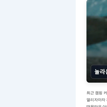
최근 캠핑 
열리자마자 
때문만은 아