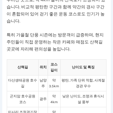
습니다. 비교적 평탄한 구간과 함께 약간의 경사 구간
이 혼합되어 있어 걷기 좋은 운동 코스로도 인기가 높
습니다.
특히 가을철 단풍 시즌에는 방문객이 급증하며, 현지
주민들이 직접 운영하는 작은 카페와 매점도 산책길
곳곳에 자리해 편의성을 높입니다.
코스
산책길
위치
난이도 및 특징
길이
다산생태공원 호수
남양
약
평탄, 가족 단위 적합, 사계절
길
주
3.5km
경관 우수
곤지암 호수공원
약
낮은 난이도, 조명과 휴식시
광주
코스
4km
설 풍부
미사리 조정경기장
약