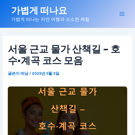
콘
가볍게 떠나요
텐
Mai
가볍게 떠나는 자연 여행과 소소한 체험
츠
로
Men
건
너
서울 근교 물가 산책길 – 호
뛰
수·계곡 코스 모음
기
글쓴이
떠남
/
2025년 5월 3일