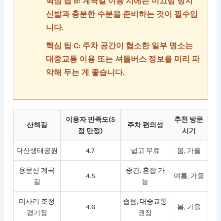
핵심 팁 B: 계곡길 이용 시에는 미끄럼 방지
신발과 충분한 수분을 준비하는 것이 필수입
니다.
핵심 팁 C: 주차 공간이 협소한 일부 명소는
대중교통 이용 또는 셔틀버스 정보를 미리 파
악해 두는 게 좋습니다.
이용자 만족도(5
추천 방문
산책길
주차 편의성
점 만점)
시기
다산생태공원
4.7
넓고 무료
봄, 가을
용문산 계곡
중간, 혼잡 가
4.5
여름, 가을
길
능
미사리 조정
좁음, 대중교통
4.6
봄, 가을
경기장
권장