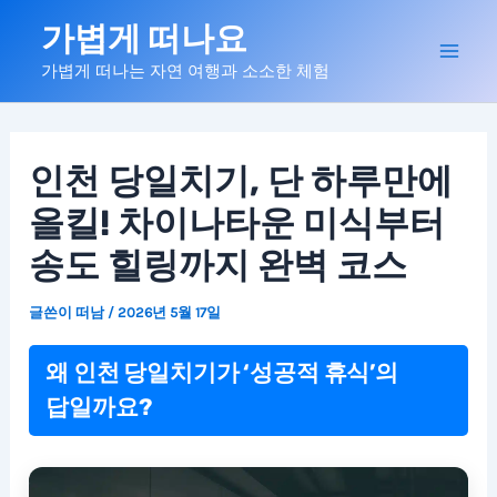
콘
가볍게 떠나요
텐
Mai
가볍게 떠나는 자연 여행과 소소한 체험
츠
로
Men
건
너
인천 당일치기, 단 하루만에
뛰
올킬! 차이나타운 미식부터
기
송도 힐링까지 완벽 코스
글쓴이
떠남
/
2026년 5월 17일
왜 인천 당일치기가 ‘성공적 휴식’의
답일까요?