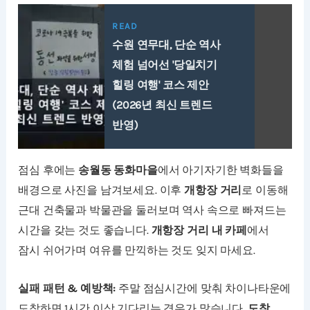
READ
수원 연무대, 단순 역사
체험 넘어선 '당일치기
힐링 여행' 코스 제안
(2026년 최신 트렌드
반영)
점심 후에는
송월동 동화마을
에서 아기자기한 벽화들을
배경으로 사진을 남겨보세요. 이후
개항장 거리
로 이동해
근대 건축물과 박물관을 둘러보며 역사 속으로 빠져드는
시간을 갖는 것도 좋습니다.
개항장 거리 내 카페
에서
잠시 쉬어가며 여유를 만끽하는 것도 잊지 마세요.
실패 패턴 & 예방책:
주말 점심시간에 맞춰 차이나타운에
도착하면 1시간 이상 기다리는 경우가 많습니다.
도착