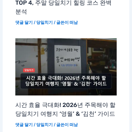
TOP 4, 주말 당일치기 힐링 코스 완벽
분석
댓글 달기
/
당일치기
/ 글쓴이
떠남
시간 효율 극대화! 2026년 주목해야 할
당일치기 여행지 ‘영월’ & ‘김천’ 가이드
댓글 달기
/
당일치기
/ 글쓴이
떠남