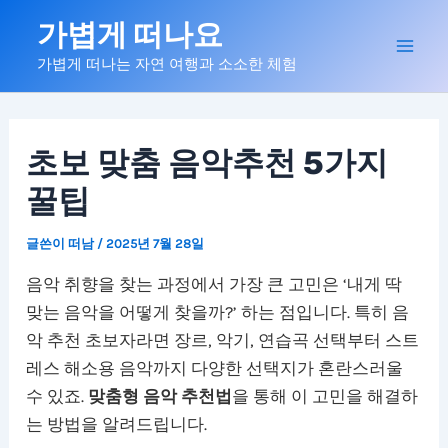
콘
가볍게 떠나요
텐
Mai
가볍게 떠나는 자연 여행과 소소한 체험
츠
로
Men
건
너
초보 맞춤 음악추천 5가지
뛰
꿀팁
기
글쓴이
떠남
/
2025년 7월 28일
음악 취향을 찾는 과정에서 가장 큰 고민은 ‘내게 딱
맞는 음악을 어떻게 찾을까?’ 하는 점입니다. 특히 음
악 추천 초보자라면 장르, 악기, 연습곡 선택부터 스트
레스 해소용 음악까지 다양한 선택지가 혼란스러울
수 있죠.
맞춤형 음악 추천법
을 통해 이 고민을 해결하
는 방법을 알려드립니다.